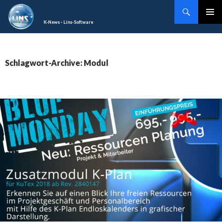
Suchen
SPRINGE
K-News · Lins-Software
Pri
ZUM
INHALT
Me
Schlagwort-Archive: Modul