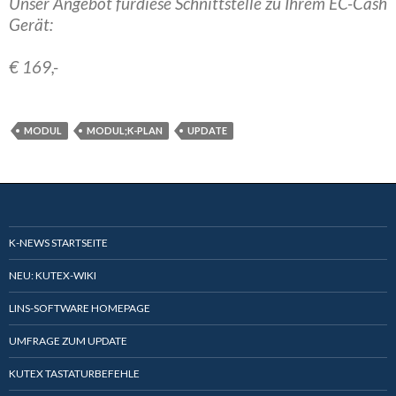
Unser Angebot fürdiese Schnittstelle zu Ihrem EC-Cash
Gerät:
€ 169,-
MODUL
MODUL;K-PLAN
UPDATE
K-NEWS STARTSEITE
NEU: KUTEX-WIKI
LINS-SOFTWARE HOMEPAGE
UMFRAGE ZUM UPDATE
KUTEX TASTATURBEFEHLE